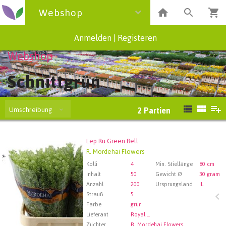
Webshop
Anmelden
|
Registeren
Webshop
Schnittgrün
Umschreibung
2
Partien
Lep Ru Green Bell
Lep Ru Green Bell
R. Mordehai Flowers
Wählen Sie zuerst ein Abfartdatum.
Kolli
4
Min. Stiellänge
80 cm
Inhalt
50
Gewicht Ø
30 gram
Anzahl
200
Ursprungsland
IL
Strauß
5
Farbe
grün
Lieferant
Royal FloraHolland Aalsmeer
Züchter
R. Mordehai Flowers