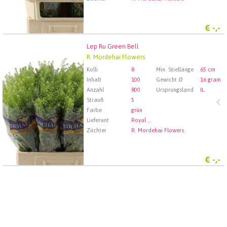
€
-,-
Lep Ru Green Bell
Lep Ru Green Bell
R. Mordehai Flowers
Wählen Sie zuerst ein Abfartdatum.
Kolli
8
Min. Stiellänge
65 cm
Inhalt
100
Gewicht Ø
16 gram
Anzahl
800
Ursprungsland
IL
Strauß
5
Farbe
grün
Lieferant
Royal FloraHolland Aalsmeer
Züchter
R. Mordehai Flowers
€
-,-