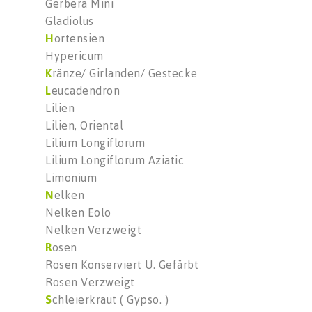
Gerbera Mini
Gladiolus
H
ortensien
Hypericum
K
ränze/ Girlanden/ Gestecke
L
eucadendron
Lilien
Lilien, Oriental
Lilium Longiflorum
Lilium Longiflorum Aziatic
Limonium
N
elken
Nelken Eolo
Nelken Verzweigt
R
osen
Rosen Konserviert U. Gefärbt
Rosen Verzweigt
S
chleierkraut ( Gypso. )