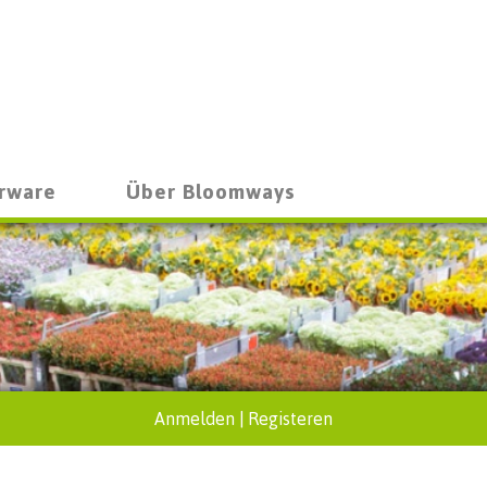
rware
Über Bloomways
Anmelden
|
Registeren