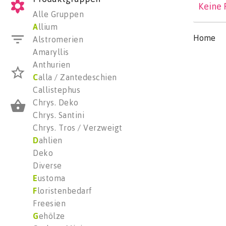
Keine 
Alle Gruppen
A
llium
Home
Alstromerien
Amaryllis
Anthurien
C
alla / Zantedeschien
Callistephus
Chrys. Deko
Chrys. Santini
Chrys. Tros / Verzweigt
D
ahlien
Deko
Diverse
E
ustoma
F
loristenbedarf
Freesien
G
ehölze