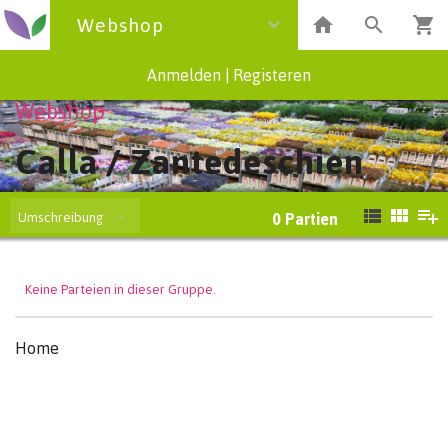
Webshop
Anmelden
|
Registeren
Webshop
Calla / Zantedeschien
Umschreibung
0
Partien
Keine Parteien in dieser Gruppe.
Home