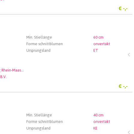
€
-,-
Min. Stiellänge
60 cm
Forme schnittblumen
onvertakt
Ursprungsland
ET
Veiling Rhein-Maas GmbH & Co. KG
 B.V.
€
-,-
Min. Stiellänge
40 cm
Forme schnittblumen
onvertakt
Ursprungsland
KE