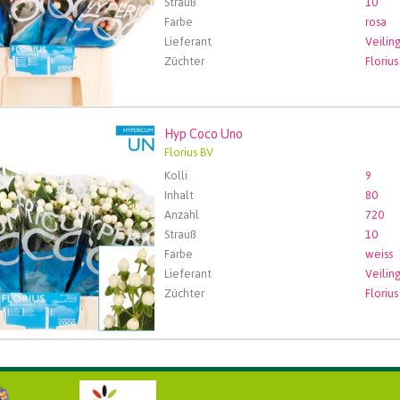
Strauß
10
Farbe
rosa
Lieferant
Züchter
Florius
Hyp Coco Uno
oco Uno
Florius BV
len Sie zuerst ein Abfartdatum.
Kolli
9
Inhalt
80
Anzahl
720
Strauß
10
Farbe
weiss
Lieferant
Züchter
Florius