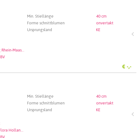
Min. Stiellänge
40 cm
Forme schnittblumen
onvertakt
Ursprungsland
KE
Veiling Rhein-Maas GmbH & Co. KG
 BV
€
-,-
Min. Stiellänge
40 cm
Forme schnittblumen
onvertakt
Ursprungsland
KE
t
Royal Flora Holland - Rijnsburg
 BV