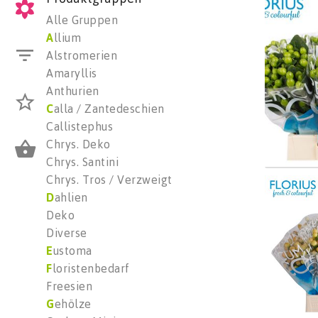
Hyp C
Alle Gruppen
Wäh
A
llium
Alstromerien
Amaryllis
Anthurien
C
alla / Zantedeschien
Callistephus
Chrys. Deko
Chrys. Santini
Chrys. Tros / Verzweigt
Hyp C
D
ahlien
Wäh
Deko
Diverse
E
ustoma
F
loristenbedarf
Freesien
G
ehölze