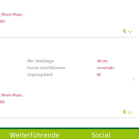
Veiling Rhein-Maas GmbH & Co. KG
 BV
€
-,-
Min. Stiellänge
40 cm
Forme schnittblumen
onvertakt
Ursprungsland
KE
Veiling Rhein-Maas GmbH & Co. KG
 BV
€
-,-
Weiterführende
Social