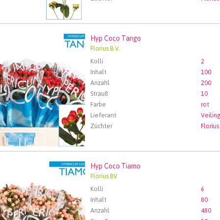
Hyp Coco Tango
oco Tango
Florius B.V.
len Sie zuerst ein Abfartdatum.
Kolli
2
Inhalt
100
Anzahl
200
Strauß
10
Farbe
rot
Lieferant
Züchter
Florius
Hyp Coco Tiamo
oco Tiamo
Florius BV
len Sie zuerst ein Abfartdatum.
Kolli
6
Inhalt
80
Anzahl
480