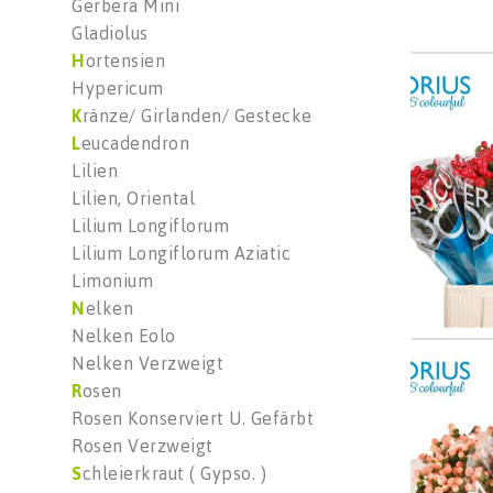
Gerbera Mini
Gladiolus
H
ortensien
Hyp C
Hypericum
Wäh
K
ränze/ Girlanden/ Gestecke
L
eucadendron
Lilien
Lilien, Oriental
Lilium Longiflorum
Lilium Longiflorum Aziatic
Limonium
N
elken
Nelken Eolo
Nelken Verzweigt
Hyp C
R
osen
Wäh
Rosen Konserviert U. Gefärbt
Rosen Verzweigt
S
chleierkraut ( Gypso. )