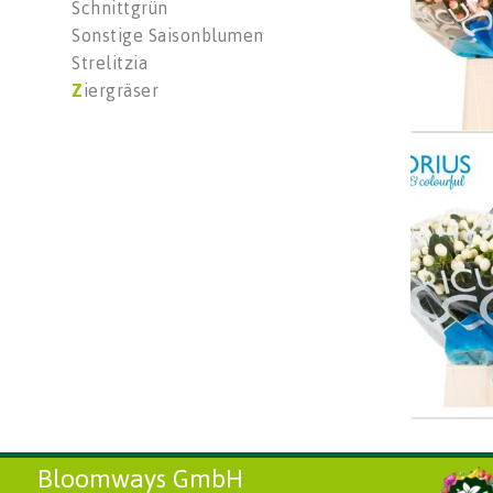
Schnittgrün
Sonstige Saisonblumen
Strelitzia
Z
iergräser
Hyp C
Wäh
Bloomways GmbH