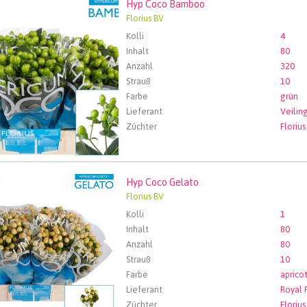
Hyp Coco Bamboo
oco Bamboo
Florius BV
len Sie zuerst ein Abfartdatum.
Kolli
4
Inhalt
80
Anzahl
320
Strauß
10
Farbe
grün
Lieferant
Züchter
Florius
Hyp Coco Gelato
oco Gelato
Florius BV
len Sie zuerst ein Abfartdatum.
Kolli
1
Inhalt
80
Anzahl
80
Strauß
10
Farbe
aprico
Lieferant
Züchter
Florius