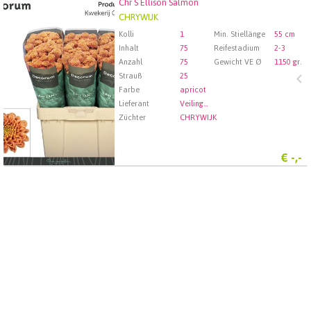
Chr S Ellison Salmon
Chr S Ellison Salmon
CHRYWIJK
Wählen Sie zuerst ein Abfartdatum.
Kolli
1
Min. Stiellänge
55 cm
Inhalt
75
Reifestadium
2-3
Anzahl
75
Gewicht VE Ø
1150 gr.
Strauß
25
Farbe
apricot
Lieferant
Veiling Rhein-Maas GmbH & Co. KG
Züchter
CHRYWIJK
€
-,-