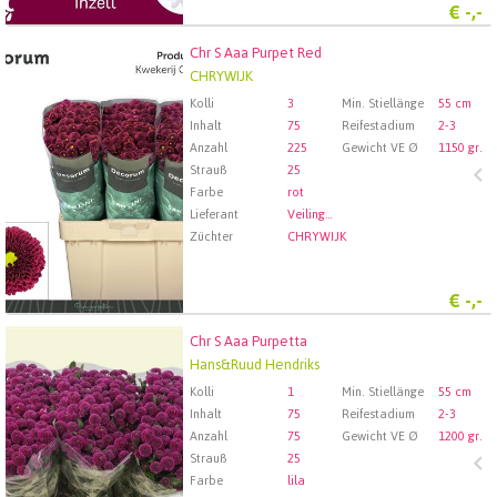
€
-,-
Chr S Aaa Purpet Red
Chr S Aaa Purpet Red
CHRYWIJK
Wählen Sie zuerst ein Abfartdatum.
Kolli
3
Min. Stiellänge
55 cm
Inhalt
75
Reifestadium
2-3
Anzahl
225
Gewicht VE Ø
1150 gr.
Strauß
25
Farbe
rot
Lieferant
Veiling Rhein-Maas GmbH & Co. KG
Züchter
CHRYWIJK
€
-,-
Chr S Aaa Purpetta
Chr S Aaa Purpetta
Hans&Ruud Hendriks
Wählen Sie zuerst ein Abfartdatum.
Kolli
1
Min. Stiellänge
55 cm
Inhalt
75
Reifestadium
2-3
Anzahl
75
Gewicht VE Ø
1200 gr.
Strauß
25
Farbe
lila