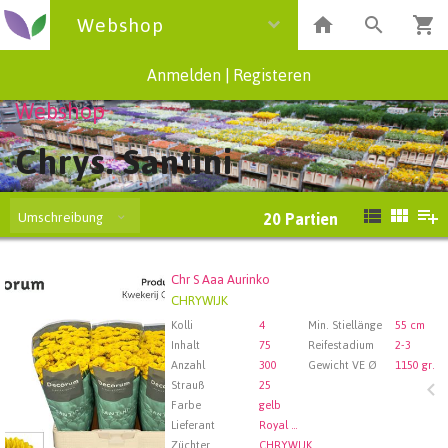
Webshop
Anmelden
|
Registeren
Webshop
Chrys. Santini
Umschreibung
20
Partien
Chr S Aaa Aurinko
Chr S Aaa Aurinko
CHRYWIJK
Wählen Sie zuerst ein Abfartdatum.
Kolli
4
Min. Stiellänge
55 cm
Inhalt
75
Reifestadium
2-3
Anzahl
300
Gewicht VE Ø
1150 gr.
Strauß
25
Farbe
gelb
Lieferant
Royal FloraHolland Aalsmeer
Züchter
CHRYWIJK