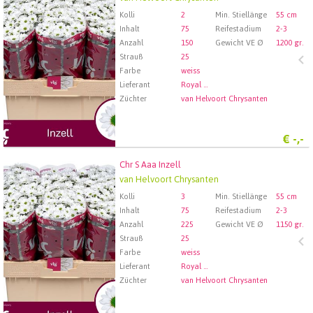
Wählen Sie zuerst ein Abfartdatum.
Kolli
2
Min. Stiellänge
55 cm
Inhalt
75
Reifestadium
2-3
Anzahl
150
Gewicht VE Ø
1200 gr.
Strauß
25
Farbe
weiss
Lieferant
Royal FloraHolland Aalsmeer
Züchter
van Helvoort Chrysanten
€
-,-
Chr S Aaa Inzell
Chr S Aaa Inzell
van Helvoort Chrysanten
Wählen Sie zuerst ein Abfartdatum.
Kolli
3
Min. Stiellänge
55 cm
Inhalt
75
Reifestadium
2-3
Anzahl
225
Gewicht VE Ø
1150 gr.
Strauß
25
Farbe
weiss
Lieferant
Royal FloraHolland Aalsmeer
Züchter
van Helvoort Chrysanten