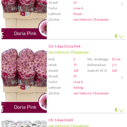
Strauß
25
Farbe
rosa-lila
Lieferant
Royal FloraHolland Aalsmeer
Züchter
van Helvoort Chrysanten
€
-,-
Chr S Aaa Doria Pink
Chr S Aaa Doria Pink
van Helvoort Chrysanten
Wählen Sie zuerst ein Abfartdatum.
Kolli
2
Min. Stiellänge
55 cm
Inhalt
75
Reifestadium
2-3
Anzahl
150
Gewicht VE Ø
145
Strauß
25
Farbe
rosa-lila
Lieferant
Veiling Rhein-Maas GmbH & Co. KG
Züchter
van Helvoort Chrysanten
€
-,-
Chr S Aaa Inzell
Chr S Aaa Inzell
van Helvoort Chrysanten