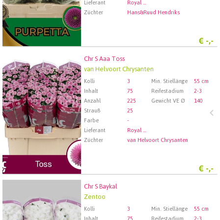
Lieferant
Royal FloraHolland Aalsmeer
Züchter
Hans&Ruud Hendriks
€
-,-
Chr S Aaa Toss
Chr S Aaa Toss
van Helvoort Chrysanten
Wählen Sie zuerst ein Abfartdatum.
Kolli
3
Min. Stiellänge
55 cm
Inhalt
75
Reifestadium
2-3
Anzahl
225
Gewicht VE Ø
140
Strauß
25
Farbe
-
Lieferant
Royal FloraHolland Aalsmeer
Züchter
van Helvoort Chrysanten
€
-,-
Chr S Baykal
Chr S Baykal
Zentoo
Wählen Sie zuerst ein Abfartdatum.
Kolli
3
Min. Stiellänge
55 cm
Inhalt
75
Reifestadium
2-3