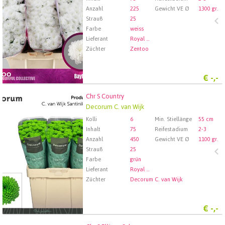
Anzahl
225
Gewicht VE Ø
1300 gr.
Strauß
25
Farbe
weiss
Lieferant
Royal FloraHolland Aalsmeer
Züchter
Zentoo
€
-,-
Chr S Country
Chr S Country
Decorum C. van Wijk
Wählen Sie zuerst ein Abfartdatum.
Kolli
6
Min. Stiellänge
55 cm
Inhalt
75
Reifestadium
2-3
Anzahl
450
Gewicht VE Ø
1100 gr.
Strauß
25
Farbe
grün
Lieferant
Royal FloraHolland Aalsmeer
Züchter
Decorum C. van Wijk
€
-,-