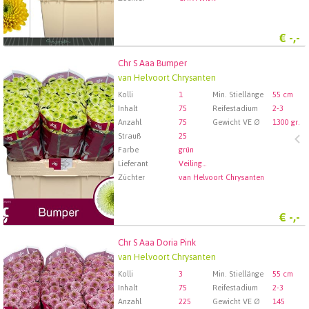
€
-,-
Chr S Aaa Bumper
Chr S Aaa Bumper
van Helvoort Chrysanten
Wählen Sie zuerst ein Abfartdatum.
Kolli
1
Min. Stiellänge
55 cm
Inhalt
75
Reifestadium
2-3
Anzahl
75
Gewicht VE Ø
1300 gr.
Strauß
25
Farbe
grün
Lieferant
Veiling Rhein-Maas GmbH & Co. KG
Züchter
van Helvoort Chrysanten
€
-,-
Chr S Aaa Doria Pink
Chr S Aaa Doria Pink
van Helvoort Chrysanten
Wählen Sie zuerst ein Abfartdatum.
Kolli
3
Min. Stiellänge
55 cm
Inhalt
75
Reifestadium
2-3
Anzahl
225
Gewicht VE Ø
145