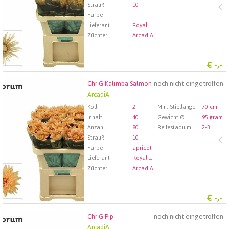
Strauß
10
Farbe
-
Lieferant
Royal FloraHolland Aalsmeer
Züchter
ArcadiA
€
-,-
Chr G Kalimba Salmon
noch nicht eingetroffen
Chr G Kalimba Salmon
ArcadiA
Wählen Sie zuerst ein Abfartdatum.
Kolli
2
Min. Stiellänge
70 cm
Inhalt
40
Gewicht Ø
95 gram
Anzahl
80
Reifestadium
2-3
Strauß
10
Farbe
apricot
Lieferant
Royal FloraHolland Aalsmeer
Züchter
ArcadiA
€
-,-
Chr G Pip
noch nicht eingetroffen
Chr G Pip
ArcadiA