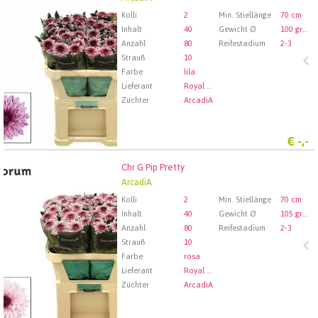
Wählen Sie zuerst ein Abfartdatum.
Kolli
2
Min. Stiellänge
70 cm
Inhalt
40
Gewicht Ø
100 gram
Anzahl
80
Reifestadium
2-3
Strauß
10
Farbe
lila
Lieferant
Royal FloraHolland Aalsmeer
Züchter
ArcadiA
€
-,-
Chr G Pip Pretty
Chr G Pip Pretty
ArcadiA
Wählen Sie zuerst ein Abfartdatum.
Kolli
2
Min. Stiellänge
70 cm
Inhalt
40
Gewicht Ø
105 gram
Anzahl
80
Reifestadium
2-3
Strauß
10
Farbe
rosa
Lieferant
Royal FloraHolland Aalsmeer
Züchter
ArcadiA