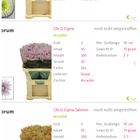
€
-,-
Chr G Cipria
noch nicht eingetroffen
Chr G Cipria
ArcadiA
Wählen Sie zuerst ein Abfartdatum.
Kolli
2
Min. Stiellänge
70 cm
Inhalt
50
Gewicht Ø
75 gram
Anzahl
100
Reifestadium
2-3
Strauß
10
Farbe
lila
Lieferant
Royal FloraHolland Aalsmeer
Züchter
ArcadiA
€
-,-
Chr G Cipria Salmon
noch nicht eingetroffen
Chr G Cipria Salmon
ArcadiA
Wählen Sie zuerst ein Abfartdatum.
Kolli
2
Min. Stiellänge
70 cm
Inhalt
50
Gewicht Ø
75 gram
Anzahl
100
Reifestadium
2-3