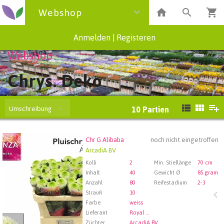
Webshop
Anmelden
|
Registeren
Webshop
Chrys. Deko
Umschreibung
10
Partien
Chr G Alibaba
noch nicht eingetroffen
Chr G Alibaba
ArcadiA BV
Wählen Sie zuerst ein Abfartdatum.
Kolli
2
Min. Stiellänge
70 cm
Inhalt
40
Gewicht Ø
85 gram
Anzahl
80
Reifestadium
2-3
Strauß
10
Farbe
weiss
Lieferant
Royal FloraHolland Aalsmeer
Züchter
ArcadiA BV