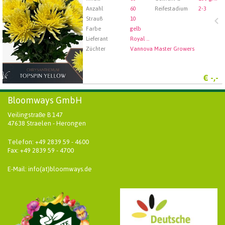
Anzahl
60
Reifestadium
2-3
Strauß
10
Farbe
gelb
Lieferant
Royal FloraHolland Aalsmeer
Züchter
Vannova Master Growers
€
-,-
Bloomways GmbH
Veilingstraße B 147
47638 Straelen - Herongen
Telefon: +49 2839 59 - 4600
Fax: +49 2839 59 - 4700
E-Mail: info(at)bloomways.de