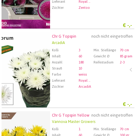
Lieferant
Royal FloraHolland Aalsmeer
Züchter
Zentoo
€
-,-
Chr G Topspin
noch nicht eingetroffen
Chr G Topspin
ArcadiA
Wählen Sie zuerst ein Abfartdatum.
Kolli
3
Min. Stiellänge
70 cm
Inhalt
60
Gewicht Ø
85 gram
Anzahl
180
Reifestadium
2-3
Strauß
10
Farbe
weiss
Lieferant
Royal FloraHolland Aalsmeer
Züchter
ArcadiA
€
-,-
Chr G Topspin Yellow
noch nicht eingetroffen
Chr G Topspin Yellow
Vannova Master Growers
Wählen Sie zuerst ein Abfartdatum.
Kolli
1
Min. Stiellänge
70 cm
Inhalt
60
Gewicht Ø
100 gram