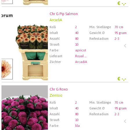
€
-,-
Chr G Pip Salmon
Chr G Pip Salmon
ArcadiA
Wählen Sie zuerst ein Abfartdatum.
Kolli
2
Min. Stiellänge
70 cm
Inhalt
40
Gewicht Ø
95 gram
Anzahl
80
Reifestadium
2-3
Strauß
10
Farbe
apricot
Lieferant
Royal FloraHolland Aalsmeer
Züchter
ArcadiA
€
-,-
Chr G Roxo
Chr G Roxo
Zentoo
Wählen Sie zuerst ein Abfartdatum.
Kolli
2
Min. Stiellänge
70 cm
Inhalt
40
Gewicht Ø
95 gram
Anzahl
80
Reifestadium
2-3
Strauß
10
Farbe
lila