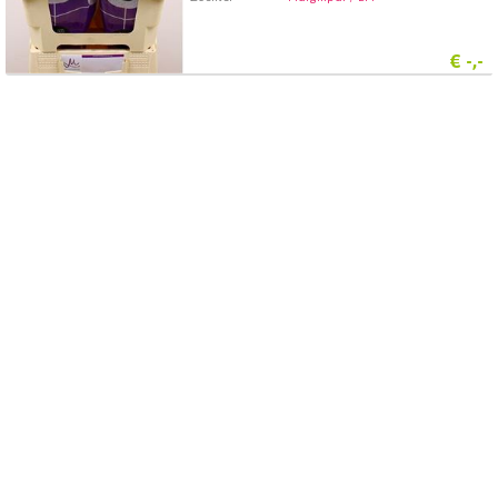
€
-,-