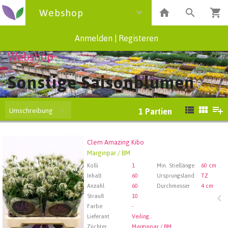
Webshop
Anmelden
|
Registeren
Webshop
Sonstige Saisonblumen
Umschreibung
1
Partien
Clem Amazing Kibo
Clem Amazing Kibo
Marginpar / BM
Wählen Sie zuerst ein Abfartdatum.
Kolli
1
Min. Stiellänge
60 cm
Inhalt
60
Ursprungsland
TZ
Anzahl
60
Durchmesser
4 cm
Strauß
10
Farbe
-
Lieferant
Veiling Rhein-Maas GmbH & Co. KG
Züchter
Marginpar / BM