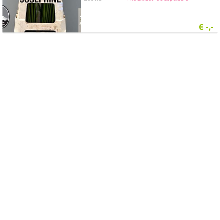
€
-,-