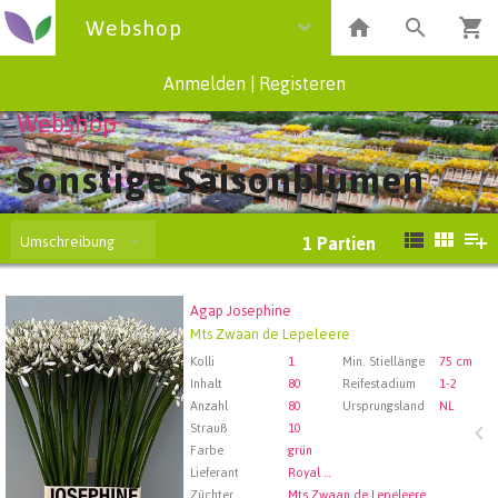
Webshop
Anmelden
|
Registeren
Webshop
Sonstige Saisonblumen
Umschreibung
1
Partien
Agap Josephine
Agap Josephine
Mts Zwaan de Lepeleere
Wählen Sie zuerst ein Abfartdatum.
Kolli
1
Min. Stiellänge
75 cm
Inhalt
80
Reifestadium
1-2
Anzahl
80
Ursprungsland
NL
Strauß
10
Farbe
grün
Lieferant
Royal FloraHolland Aalsmeer
Züchter
Mts Zwaan de Lepeleere