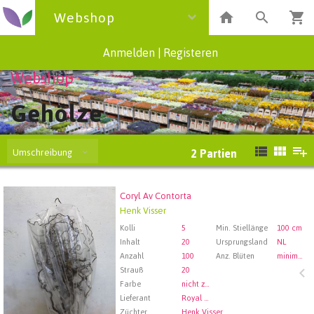
Webshop
Anmelden
|
Registeren
Webshop
Gehölze
Umschreibung
2
Partien
Coryl Av Contorta
Coryl Av Contorta
Henk Visser
Wählen Sie zuerst ein Abfartdatum.
Kolli
5
Min. Stiellänge
100 cm
Inhalt
20
Ursprungsland
NL
Anzahl
100
Anz. Blüten
minimaal 100
Strauß
20
Farbe
nicht zugewiesen
Lieferant
Royal FloraHolland Aalsmeer
Züchter
Henk Visser