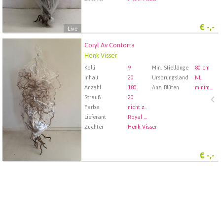
€
-,-
Live
Coryl Av Contorta
Coryl Av Contorta
Henk Visser
Wählen Sie zuerst ein Abfartdatum.
Kolli
9
Min. Stiellänge
80 cm
Inhalt
20
Ursprungsland
NL
Anzahl
180
Anz. Blüten
minimaal 80
Strauß
20
Farbe
nicht zugewiesen
Lieferant
Royal FloraHolland Aalsmeer
Züchter
Henk Visser
€
-,-