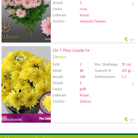
Strauß
5
Farbe
rosa
Lieferant
Royal FloraHolland Aalsmeer
Züchter
Samada Flowers
€
-,-
Chr T Pina Colada Ye
Chr T Pina Colada Ye
Zentoo
Wählen Sie zuerst ein Abfartdatum.
Kolli
3
Min. Stiellänge
70 cm
Inhalt
80
Gewicht Ø
105 gram
Anzahl
240
Reifestadium
2-3
Strauß
5
Farbe
gelb
Lieferant
Royal FloraHolland Aalsmeer
Züchter
Zentoo
€
-,-