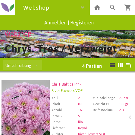
Webshop
Anmelden
|
Registeren
Webshop
Chrys. Tros / Verzweigt
Umschreibung
4
Partien
Chr T Baltica Pink
Chr T Baltica Pink
River Flowers VOF
Wählen Sie zuerst ein Abfartdatum.
Kolli
2
Min. Stiellänge
70 cm
Inhalt
80
Gewicht Ø
100 gram
Anzahl
160
Reifestadium
2-3
Strauß
5
Farbe
lila
Lieferant
Royal FloraHolland Aalsmeer
Züchter
River Flowers VOF