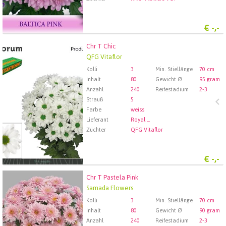
€
-,-
Chr T Chic
Chr T Chic
QFG Vitaflor
Wählen Sie zuerst ein Abfartdatum.
Kolli
3
Min. Stiellänge
70 cm
Inhalt
80
Gewicht Ø
95 gram
Anzahl
240
Reifestadium
2-3
Strauß
5
Farbe
weiss
Lieferant
Royal FloraHolland Aalsmeer
Züchter
QFG Vitaflor
€
-,-
Chr T Pastela Pink
Chr T Pastela Pink
Samada Flowers
Wählen Sie zuerst ein Abfartdatum.
Kolli
3
Min. Stiellänge
70 cm
Inhalt
80
Gewicht Ø
90 gram
Anzahl
240
Reifestadium
2-3