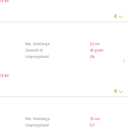
EX BV
€
-,-
Min. Stiellänge
15 cm
Gewicht Ø
45 gram
Ursprungsland
ZA
EX BV
€
-,-
Min. Stiellänge
35 cm
Ursprungsland
GT