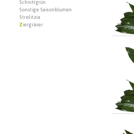
Schnittgrün
Sonstige Saisonblumen
Strelitzia
Z
iergräser
Aspidi
Wäh
Aspid
Wäh