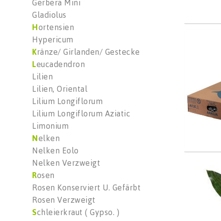
Gerbera Mini
Gladiolus
H
ortensien
Aralia
Hypericum
Wäh
K
ränze/ Girlanden/ Gestecke
L
eucadendron
Lilien
Lilien, Oriental
Lilium Longiflorum
Lilium Longiflorum Aziatic
Limonium
N
elken
Nelken Eolo
Nelken Verzweigt
Aspid 
R
osen
Wäh
Rosen Konserviert U. Gefärbt
Rosen Verzweigt
S
chleierkraut ( Gypso. )