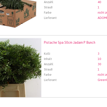
Anzahl
40
Strauß
1
Farbe
nicht 
Lieferant
ADOM
Pistache Spa 50cm Jadam P Bunch
che Spa 50cm Jadam P Bunch
len Sie zuerst ein Abfartdatum.
Kolli
3
Inhalt
10
Anzahl
30
Strauß
1
Farbe
nicht 
Lieferant
Greenf