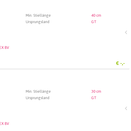
Min. Stiellänge
40 cm
Ursprungsland
GT
EX BV
€
-,-
Min. Stiellänge
30 cm
Ursprungsland
GT
EX BV