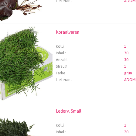
Lieferant
ADOM
Koraalvaren
lvaren
len Sie zuerst ein Abfartdatum.
Kolli
1
Inhalt
30
Anzahl
30
Strauß
1
Farbe
grün
Lieferant
ADOM
Lederv. Small
. Small
len Sie zuerst ein Abfartdatum.
Kolli
2
Inhalt
20