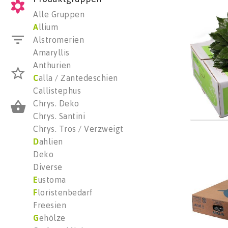
Aralia
Alle Gruppen
Wäh
A
llium
Alstromerien
Amaryllis
Anthurien
C
alla / Zantedeschien
Callistephus
Chrys. Deko
Chrys. Santini
Chrys. Tros / Verzweigt
Aralia
D
ahlien
Wäh
Deko
Diverse
E
ustoma
F
loristenbedarf
Freesien
G
ehölze