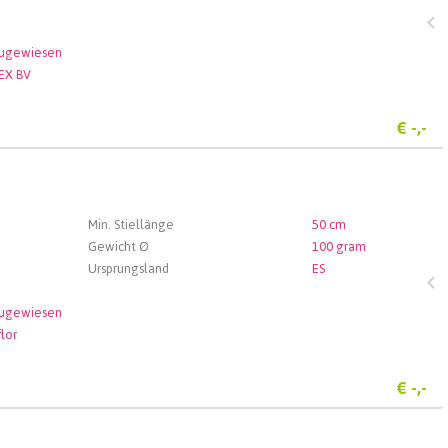
zugewiesen
EX BV
€
-,-
Min. Stiellänge
50 cm
Gewicht Ø
100 gram
Ursprungsland
ES
zugewiesen
lor
€
-,-