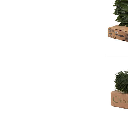
Chico
Wäh