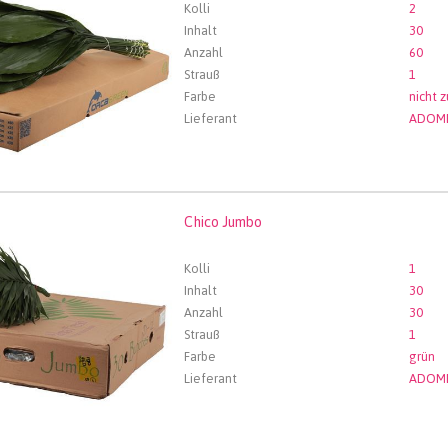
Kolli
2
Inhalt
30
Anzahl
60
Strauß
1
Farbe
nicht 
Lieferant
ADOM
Chico Jumbo
 Jumbo
len Sie zuerst ein Abfartdatum.
Kolli
1
Inhalt
30
Anzahl
30
Strauß
1
Farbe
grün
Lieferant
ADOM