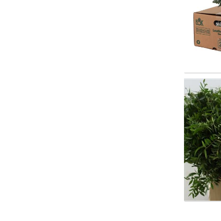
Pista
Wäh