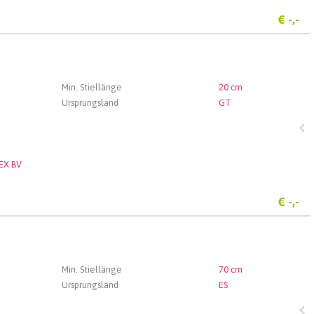
€
-,-
Min. Stiellänge
20 cm
Ursprungsland
GT
EX BV
€
-,-
Min. Stiellänge
70 cm
Ursprungsland
ES