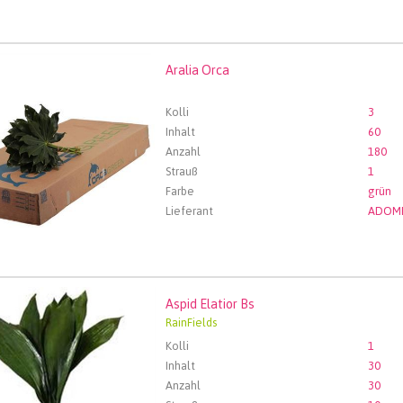
Aralia Orca
 Orca
len Sie zuerst ein Abfartdatum.
Kolli
3
Inhalt
60
Anzahl
180
Strauß
1
Farbe
grün
Lieferant
ADOM
Aspid Elatior Bs
Elatior Bs
RainFields
len Sie zuerst ein Abfartdatum.
Kolli
1
Inhalt
30
Anzahl
30