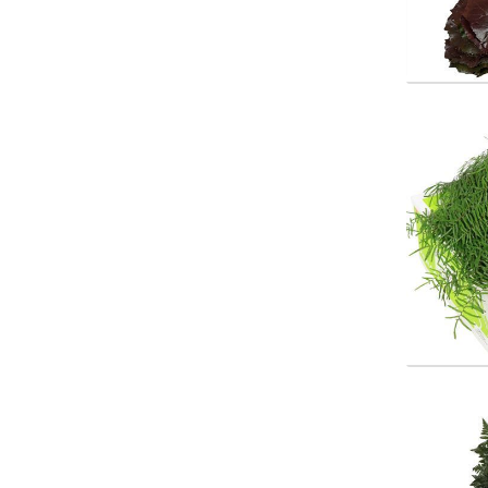
Koraa
Wäh
Lederv
Wäh