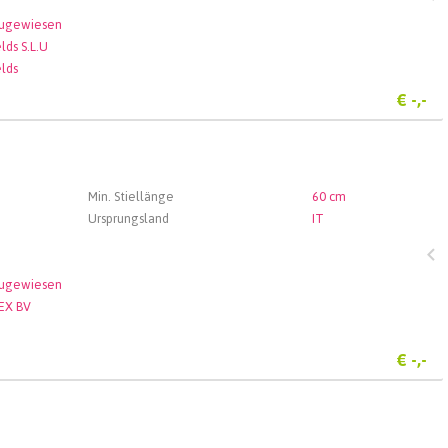
zugewiesen
lds S.L.U
elds
€
-,-
Min. Stiellänge
60 cm
Ursprungsland
IT
zugewiesen
EX BV
€
-,-