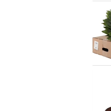
Cocos
Wäh
Galax
Wäh