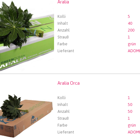
Aralia
len Sie zuerst ein Abfartdatum.
Kolli
5
Inhalt
40
Anzahl
200
Strauß
1
Farbe
grün
Lieferant
ADOM
Aralia Orca
 Orca
len Sie zuerst ein Abfartdatum.
Kolli
1
Inhalt
50
Anzahl
50
Strauß
1
Farbe
grün
Lieferant
ADOM