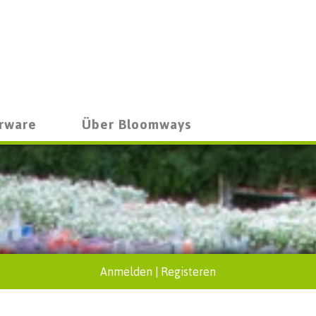
rware
Über Bloomways
Anmelden
|
Registeren