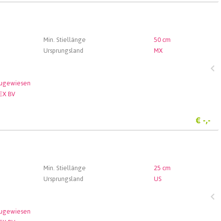
Min. Stiellänge
50 cm
Ursprungsland
MX
zugewiesen
EX BV
€
-,-
Min. Stiellänge
25 cm
Ursprungsland
US
zugewiesen