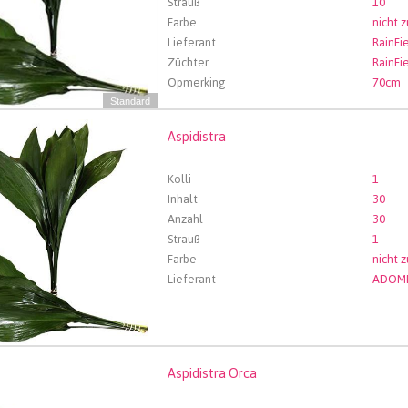
Strauß
10
Farbe
nicht 
Lieferant
RainFie
Züchter
RainFi
Opmerking
70cm
Standard
Aspidistra
stra
len Sie zuerst ein Abfartdatum.
Kolli
1
Inhalt
30
Anzahl
30
Strauß
1
Farbe
nicht 
Lieferant
ADOM
Aspidistra Orca
istra Orca
len Sie zuerst ein Abfartdatum.