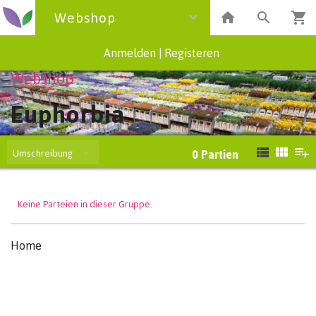
Webshop
Anmelden
|
Registeren
Webshop
Euphorbia
Umschreibung
0
Partien
Keine Parteien in dieser Gruppe.
Home