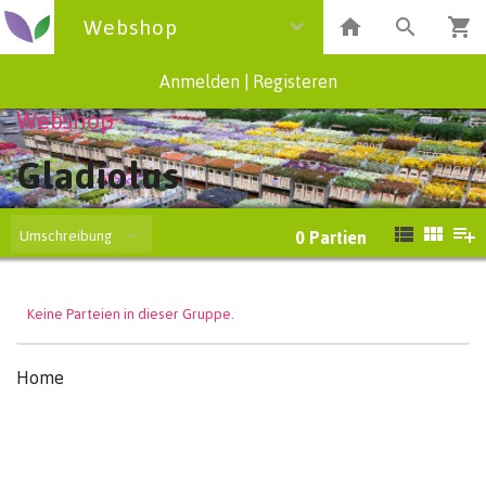
Webshop
Anmelden
|
Registeren
Webshop
Gladiolus
Umschreibung
0
Partien
Keine Parteien in dieser Gruppe.
Home