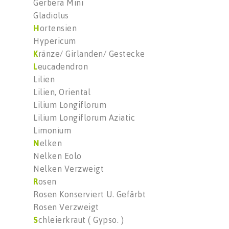
Gerbera Mini
Gladiolus
H
ortensien
Hypericum
K
ränze/ Girlanden/ Gestecke
L
eucadendron
Lilien
Lilien, Oriental
Lilium Longiflorum
Lilium Longiflorum Aziatic
Limonium
N
elken
Nelken Eolo
Nelken Verzweigt
R
osen
Rosen Konserviert U. Gefärbt
Rosen Verzweigt
S
chleierkraut ( Gypso. )