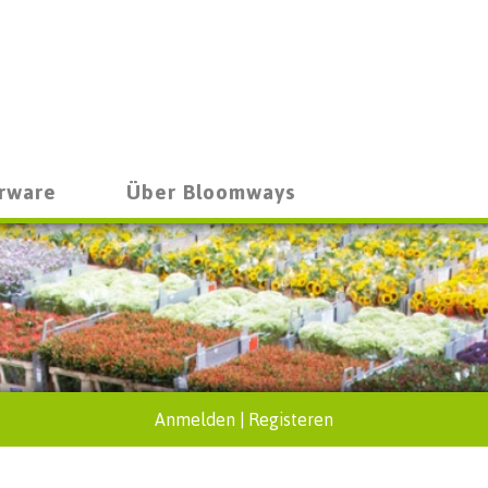
rware
Über Bloomways
Anmelden
|
Registeren