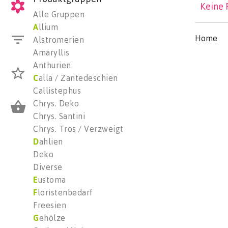
Keine 
Alle Gruppen
A
llium
Home
Alstromerien
Amaryllis
Anthurien
C
alla / Zantedeschien
Callistephus
Chrys. Deko
Chrys. Santini
Chrys. Tros / Verzweigt
D
ahlien
Deko
Diverse
E
ustoma
F
loristenbedarf
Freesien
G
ehölze