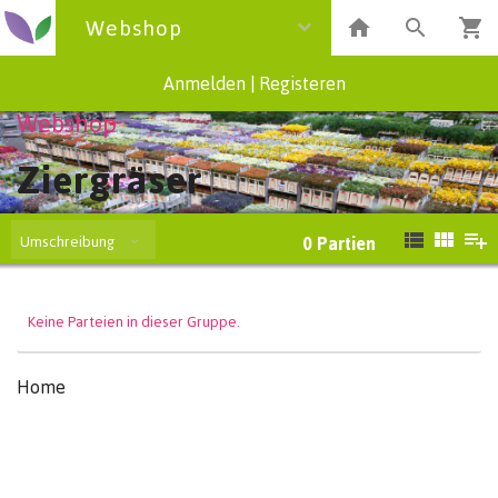
Webshop
Anmelden
|
Registeren
Webshop
Ziergräser
Umschreibung
0
Partien
Keine Parteien in dieser Gruppe.
Home