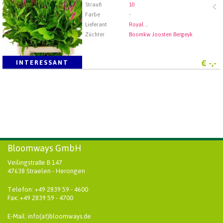
Strauß
10
Farbe
-
Lieferant
Royal Flora Holland - Rijnsburg
Züchter
Boomkw Joosten Bergeyk
€
-,-
INTERESSANT
Bloomways GmbH
Veilingstraße B 147
47638 Straelen - Herongen
Telefon: +49 2839 59 - 4600
Fax: +49 2839 59 - 4700
E-Mail: info(at)bloomways.de