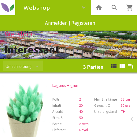
Webshop
Anmelden
|
Registeren
Webshop
Interessant
Umschreibung
3
Partien
Lagurus H.grun
Lagurus H.grun
Wählen Sie zuerst ein Abfartdatum.
Kolli
2
Min. Stiellänge
35 cm
Inhalt
20
Gewicht Ø
30 gram
Anzahl
40
Ursprungsland
TH
Strauß
50
Farbe
diverse farben
Lieferant
Royal FloraHolland Aalsmeer