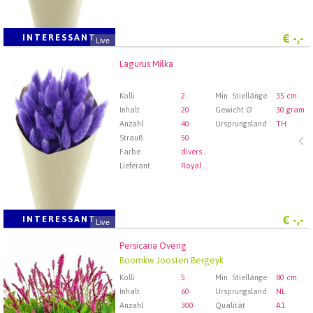
€
-,-
INTERESSANT
Live
Lagurus Milka
Lagurus Milka
Wählen Sie zuerst ein Abfartdatum.
Kolli
2
Min. Stiellänge
35 cm
Inhalt
20
Gewicht Ø
30 gram
Anzahl
40
Ursprungsland
TH
Strauß
50
Farbe
diverse farben
Lieferant
Royal FloraHolland Aalsmeer
€
-,-
INTERESSANT
Live
Persicaria Overig
Persicaria Overig
Boomkw Joosten Bergeyk
Wählen Sie zuerst ein Abfartdatum.
Kolli
5
Min. Stiellänge
80 cm
Inhalt
60
Ursprungsland
NL
Anzahl
300
Qualität
A1