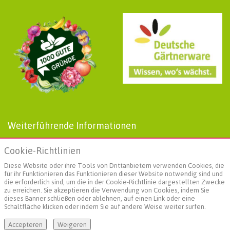
Weiterführende Informationen
AGBs
Cookie-Richtlinien
Datenschutz
Impressum
Diese Website oder ihre Tools von Drittanbietern verwenden Cookies, die
Landgard
für ihr Funktionieren das Funktionieren dieser Website notwendig sind und
die erforderlich sind, um die in der Cookie-Richtlinie dargestellten Zwecke
Social Media
zu erreichen. Sie akzeptieren die Verwendung von Cookies, indem Sie
dieses Banner schließen oder ablehnen, auf einen Link oder eine
Schaltfläche klicken oder indem Sie auf andere Weise weiter surfen.
Accepteren
Weigeren