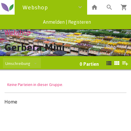
Webshop
Anmelden
|
Registeren
Webshop
Gerbera Mini
Umschreibung
0
Partien
Keine Parteien in dieser Gruppe.
Home