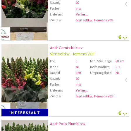
Strauß
10
Farbe
mix
Lieferant
Veiling Rhein-Maas GmbH & Co. KG
Züchter
Sierteeltkw. Hermens VOF
€
-,-
Antir Gemischt Kurz
Antir Gemischt Kurz
Sierteeltkw. Hermens VOF
Wählen Sie zuerst ein Abfartdatum.
Kolli
3
Min. Stiellänge
50 cm
Inhalt
60
Reifestadium
2-3
Anzahl
180
Ursprungsland
NL
Strauß
10
Farbe
mix
Lieferant
Veiling Rhein-Maas GmbH & Co. KG
Züchter
Sierteeltkw. Hermens VOF
€
-,-
INTERESSANT
Antir Poto Plumbloss
Antir Poto Plumbloss