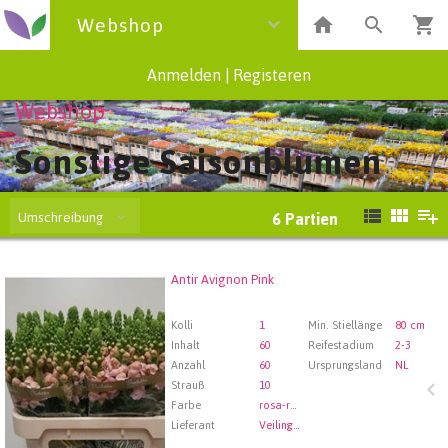
Webshop
Anmelden
|
Registeren
Webshop
Sonstige Saisonblumen
Umschreibung
6
Partien
Antir Avignon Pink
Antir Avignon Pink
Wählen Sie zuerst ein Abfartdatum.
Kolli
1
Min. Stiellänge
80 cm
Inhalt
60
Reifestadium
2-3
Anzahl
60
Ursprungsland
NL
Strauß
10
Farbe
rosa-rosa
Lieferant
Veiling Rhein-Maas GmbH & Co. KG