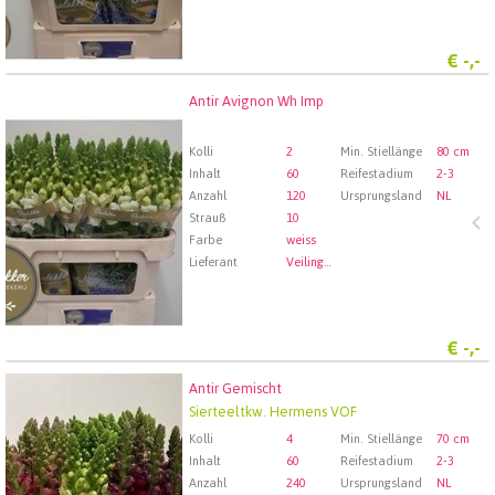
€
-,-
Antir Avignon Wh Imp
Antir Avignon Wh Imp
Wählen Sie zuerst ein Abfartdatum.
Kolli
2
Min. Stiellänge
80 cm
Inhalt
60
Reifestadium
2-3
Anzahl
120
Ursprungsland
NL
Strauß
10
Farbe
weiss
Lieferant
Veiling Rhein-Maas GmbH & Co. KG
€
-,-
Antir Gemischt
Antir Gemischt
Sierteeltkw. Hermens VOF
Wählen Sie zuerst ein Abfartdatum.
Kolli
4
Min. Stiellänge
70 cm
Inhalt
60
Reifestadium
2-3
Anzahl
240
Ursprungsland
NL