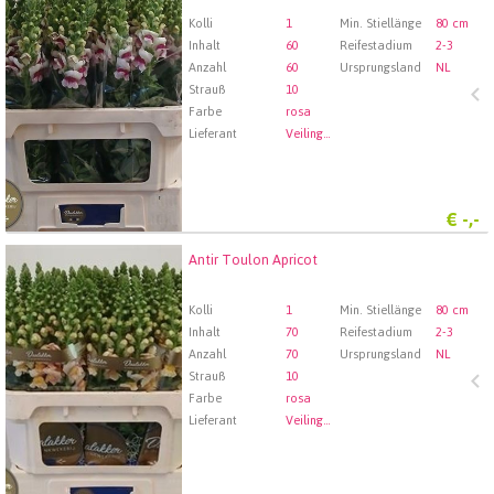
Wählen Sie zuerst ein Abfartdatum.
Kolli
1
Min. Stiellänge
80 cm
Inhalt
60
Reifestadium
2-3
Anzahl
60
Ursprungsland
NL
Strauß
10
Farbe
rosa
Lieferant
Veiling Rhein-Maas GmbH & Co. KG
€
-,-
Antir Toulon Apricot
Antir Toulon Apricot
Wählen Sie zuerst ein Abfartdatum.
Kolli
1
Min. Stiellänge
80 cm
Inhalt
70
Reifestadium
2-3
Anzahl
70
Ursprungsland
NL
Strauß
10
Farbe
rosa
Lieferant
Veiling Rhein-Maas GmbH & Co. KG