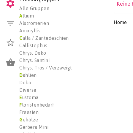
Keine 
Alle Gruppen
A
llium
Home
Alstromerien
Amaryllis
C
alla / Zantedeschien
Callistephus
Chrys. Deko
Chrys. Santini
Chrys. Tros / Verzweigt
D
ahlien
Deko
Diverse
E
ustoma
F
loristenbedarf
Freesien
G
ehölze
Gerbera Mini