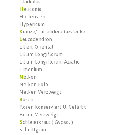
Gladiolus
H
eliconia
Hortensien
Hypericum
K
ränze/ Girlanden/ Gestecke
L
eucadendron
Lilien, Oriental
Lilium Longiflorum
Lilium Longiflorum Aziatic
Limonium
N
elken
Nelken Eolo
Nelken Verzweigt
R
osen
Rosen Konserviert U. Gefärbt
Rosen Verzweigt
S
chleierkraut ( Gypso. )
Schnittgrün