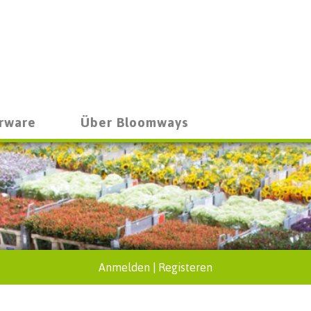
rware
Über Bloomways
Anmelden
|
Registeren